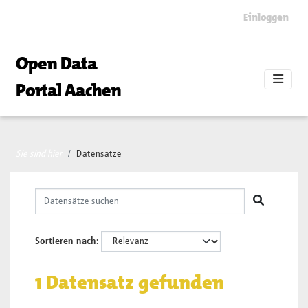
Skip to main content
Einloggen
Open Data
Portal Aachen
Sie sind hier
Datensätze
Sortieren nach
1 Datensatz gefunden