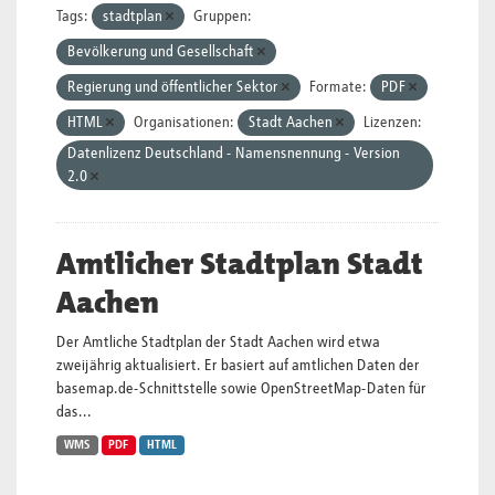
Tags:
stadtplan
Gruppen:
Bevölkerung und Gesellschaft
Regierung und öffentlicher Sektor
Formate:
PDF
HTML
Organisationen:
Stadt Aachen
Lizenzen:
Datenlizenz Deutschland - Namensnennung - Version
2.0
Amtlicher Stadtplan Stadt
Aachen
Der Amtliche Stadtplan der Stadt Aachen wird etwa
zweijährig aktualisiert. Er basiert auf amtlichen Daten der
basemap.de-Schnittstelle sowie OpenStreetMap-Daten für
das...
WMS
PDF
HTML