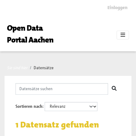
Skip to main content
Einloggen
Open Data
Portal Aachen
Sie sind hier
Datensätze
Sortieren nach
1 Datensatz gefunden