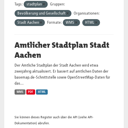
Tags:
stadtplan
Gruppen:
Bevölkerung und Gesellschaft
Organisationen:
Stadt Aachen
Formate:
WMS
HTML
Amtlicher Stadtplan Stadt
Aachen
Der Amtliche Stadtplan der Stadt Aachen wird etwa
zweijährig aktualisiert. Er basiert auf amtlichen Daten der
basemap.de-Schnittstelle sowie OpenStreetMap-Daten für
das...
WMS
PDF
HTML
Sie können dieses Register auch über die
API
(siehe
API-
Dokumentation
) abrufen.