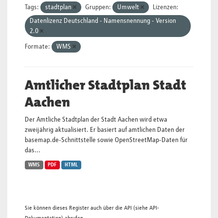
Tags:
stadtplan
Gruppen:
Umwelt
Lizenzen:
Datenlizenz Deutschland - Namensnennung - Version
2.0
Formate:
WMS
Amtlicher Stadtplan Stadt
Aachen
Der Amtliche Stadtplan der Stadt Aachen wird etwa
zweijährig aktualisiert. Er basiert auf amtlichen Daten der
basemap.de-Schnittstelle sowie OpenStreetMap-Daten für
das...
WMS
PDF
HTML
Sie können dieses Register auch über die
API
(siehe
API-