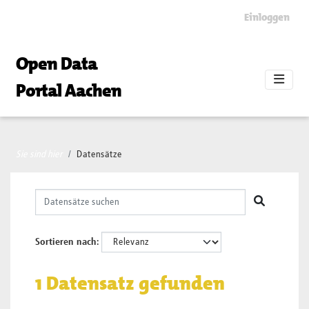
Skip to main content
Einloggen
Open Data
Portal Aachen
Sie sind hier
Datensätze
Sortieren nach
1 Datensatz gefunden