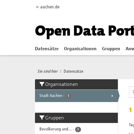
Skip to main content
< aachen.de
Open Data Por
Datensätze
Organisationen
Gruppen
Anw
Sie sind hier
Datensätze
Organisationen
Stadt Aachen
-
x
1
1
Gruppen
Tag
Bevölkerung und...
-
1