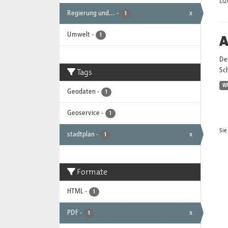
Li
Regierung und...
-
x
1
Umwelt
-
A
1
Der
Tags
Sc
W
Geodaten
-
1
Geoservice
-
1
Sie
stadtplan
-
x
1
Formate
HTML
-
1
PDF
-
x
1