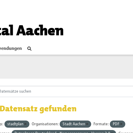
tal Aachen
endungen
 Datensatz gefunden
s:
stadtplan
Organisationen:
Stadt Aachen
Formate:
PDF