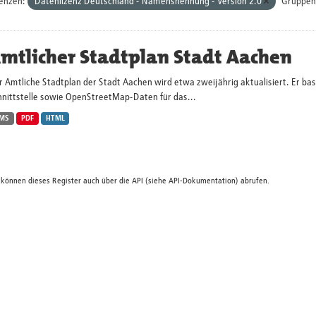
zenzen:
Datenlizenz Deutschland - Namensnennung - Version 2.0
Gruppen
mtlicher Stadtplan Stadt Aachen
 Amtliche Stadtplan der Stadt Aachen wird etwa zweijährig aktualisiert. Er ba
hnittstelle sowie OpenStreetMap-Daten für das...
MS
PDF
HTML
 können dieses Register auch über die
API
(siehe
API-Dokumentation
) abrufen.