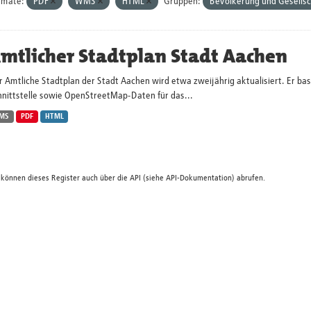
rmate:
PDF
WMS
HTML
Gruppen:
Bevölkerung und Gesells
mtlicher Stadtplan Stadt Aachen
 Amtliche Stadtplan der Stadt Aachen wird etwa zweijährig aktualisiert. Er ba
hnittstelle sowie OpenStreetMap-Daten für das...
MS
PDF
HTML
 können dieses Register auch über die
API
(siehe
API-Dokumentation
) abrufen.