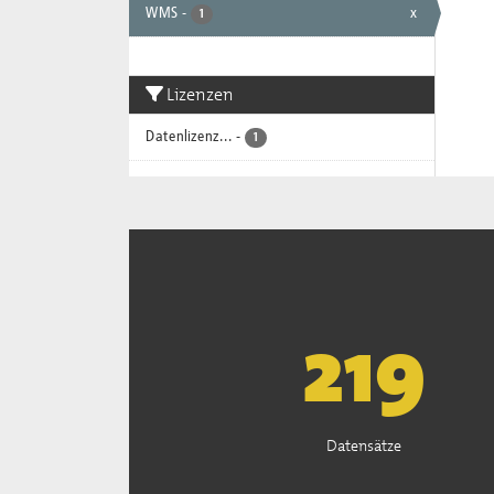
WMS
-
x
1
Lizenzen
Datenlizenz...
-
1
221
Datensätze