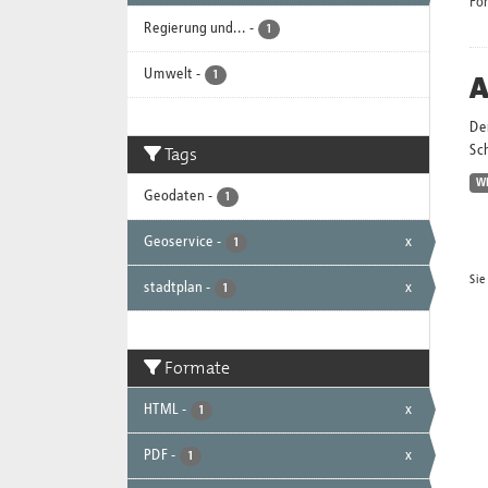
Fo
Regierung und...
-
1
Umwelt
-
A
1
Der
Tags
Sc
W
Geodaten
-
1
Geoservice
-
x
1
Sie
stadtplan
-
x
1
Formate
HTML
-
x
1
PDF
-
x
1