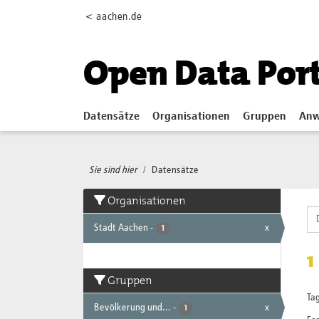
Skip to main content
< aachen.de
Open Data Por
Datensätze
Organisationen
Gruppen
Anw
Sie sind hier
Datensätze
Organisationen
Stadt Aachen
-
x
1
1
Gruppen
Tag
Bevölkerung und...
-
x
1