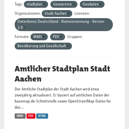
Tags:
stadtplan
Geoservice
Geodaten
Organisationen:
Stadt Aachen
Lizenzen:
Datenlizenz Deutschland - Namensnennung - Version
2.0
Formate:
WMS
PDF
Gruppen:
Bevölkerung und Gesellschaft
Amtlicher Stadtplan Stadt
Aachen
Der Amtliche Stadtplan der Stadt Aachen wird etwa
zweijährig aktualisiert. Er basiert auf amtlichen Daten der
basemap.de-Schnittstelle sowie OpenStreetMap-Daten für
das...
WMS
PDF
HTML