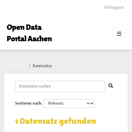
Skip to main content
Einloggen
Open Data
Portal Aachen
Sie sind hier
Datensätze
Sortieren nach
1 Datensatz gefunden