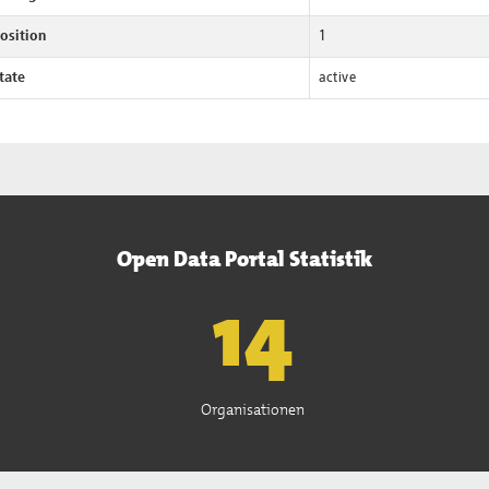
osition
1
tate
active
Open Data Portal Statistik
15
Organisationen