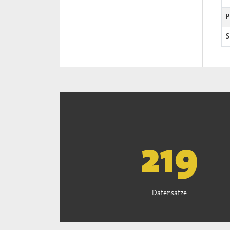
P
S
222
Datensätze