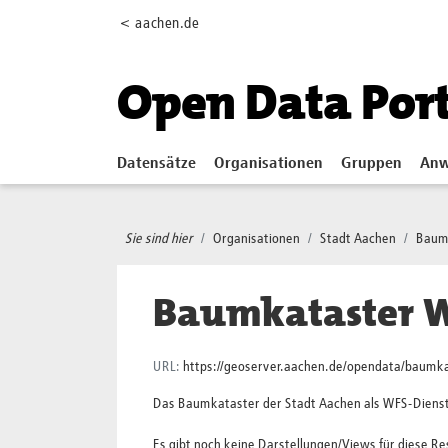
Skip to main content
< aachen.de
Open Data Por
Datensätze
Organisationen
Gruppen
Anw
Sie sind hier
Organisationen
Stadt Aachen
Baum
Baumkataster 
URL:
https://geoserver.aachen.de/opendata/bau
Das Baumkataster der Stadt Aachen als WFS-Diens
Es gibt noch keine Darstellungen/Views für diese R