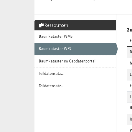
Ressourcen
Zu
Baumkataster WMS
F
Baumkataster WFS
D
Baumkataster im Geodatenportal
M
Teildatensatz...
E
F
Teildatensatz...
L
H
I
P