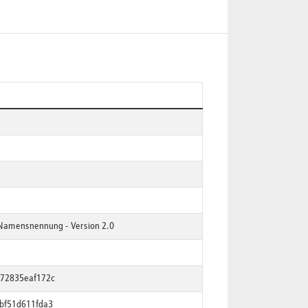
 Namensnennung - Version 2.0
-72835eaf172c
bf51d611fda3