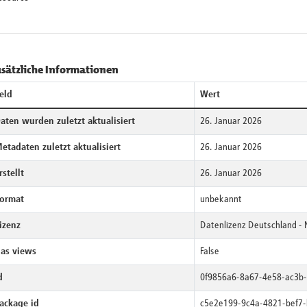
sätzliche Informationen
eld
Wert
aten wurden zuletzt aktualisiert
26. Januar 2026
etadaten zuletzt aktualisiert
26. Januar 2026
rstellt
26. Januar 2026
ormat
unbekannt
izenz
Datenlizenz Deutschland -
as views
False
d
0f9856a6-8a67-4e58-ac3b
ackage id
c5e2e199-9c4a-4821-bef7-