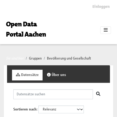
Skip to main content
Einloggen
Open Data
Portal Aachen
Sie sind hier
Gruppen
Bevölkerung und Gesellschaft
Datensätze
Über uns
Sortieren nach