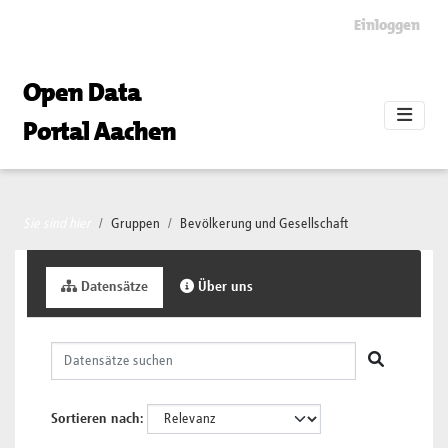
Skip to main content
Einloggen
Open Data
Portal Aachen
Sie sind hier
Gruppen
Bevölkerung und Gesellschaft
Datensätze
Über uns
Sortieren nach