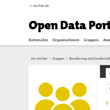
Skip to main content
< aachen.de
Open Data Por
Datensätze
Organisationen
Gruppen
Anw
Sie sind hier
Gruppen
Bevölkerung und Gesellschaf
1