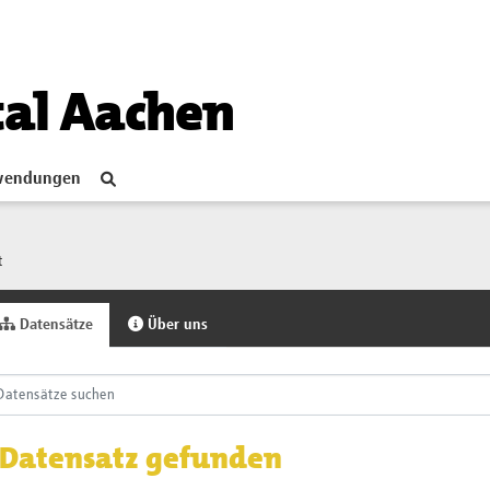
tal Aachen
endungen
t
Datensätze
Über uns
 Datensatz gefunden