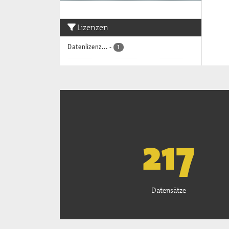
Lizenzen
Datenlizenz...
-
1
221
Datensätze