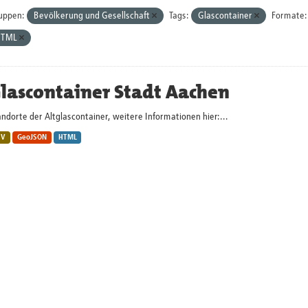
uppen:
Bevölkerung und Gesellschaft
Tags:
Glascontainer
Formate:
HTML
lascontainer Stadt Aachen
ndorte der Altglascontainer, weitere Informationen hier:...
SV
GeoJSON
HTML