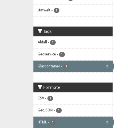
Umwelt
-
1
Tags
Abfall
-
1
Geoservice
-
1
Glascontainer
-
x
1
Formate
CSV
-
1
GeoJSON
-
1
HTML
-
x
1