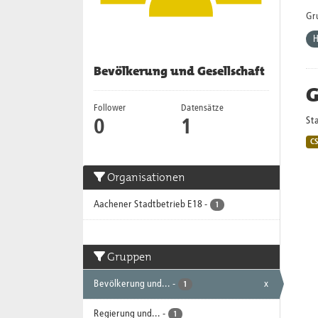
Gr
Bevölkerung und Gesellschaft
G
Follower
Datensätze
Sta
0
1
C
Organisationen
Aachener Stadtbetrieb E18
-
1
Gruppen
Bevölkerung und...
-
x
1
Regierung und...
-
1