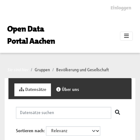
Skip to main content
Einloggen
Open Data
Portal Aachen
Sie sind hier
Gruppen
Bevölkerung und Gesellschaft
Datensätze
Über uns
Sortieren nach