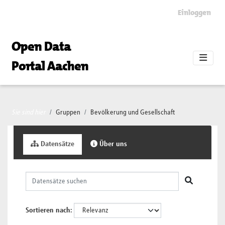
Skip to main content
Einloggen
Open Data
Portal Aachen
Sie sind hier
Gruppen
Bevölkerung und Gesellschaft
Datensätze
Über uns
Sortieren nach