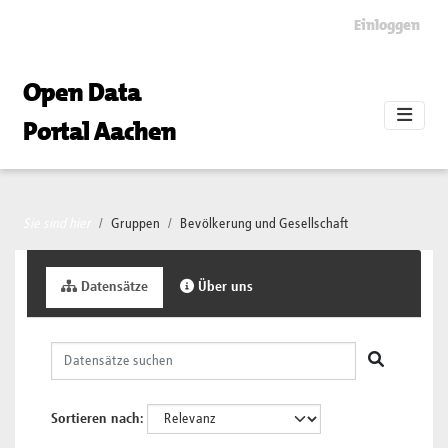
Skip to main content
Einloggen
Open Data
Portal Aachen
Sie sind hier
Gruppen
Bevölkerung und Gesellschaft
Datensätze
Über uns
Sortieren nach