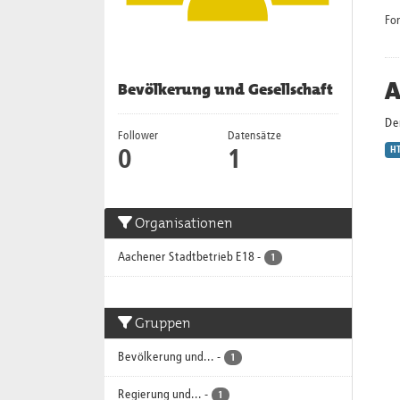
Fo
A
Bevölkerung und Gesellschaft
Der
Follower
Datensätze
H
0
1
Organisationen
Aachener Stadtbetrieb E18
-
1
Gruppen
Bevölkerung und...
-
1
Regierung und...
-
1