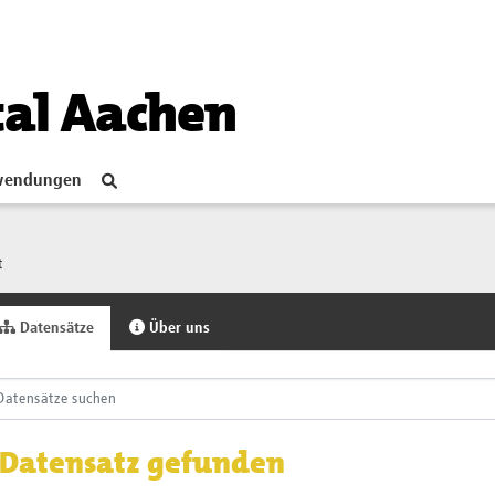
tal Aachen
endungen
t
Datensätze
Über uns
 Datensatz gefunden