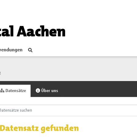
tal Aachen
endungen
t
Datensätze
Über uns
 Datensatz gefunden