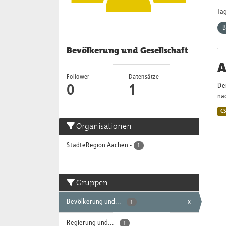
Tag
B
Bevölkerung und Gesellschaft
A
Follower
Datensätze
De
0
1
nac
C
Organisationen
StädteRegion Aachen
-
1
Gruppen
Bevölkerung und...
-
x
1
Regierung und...
-
1