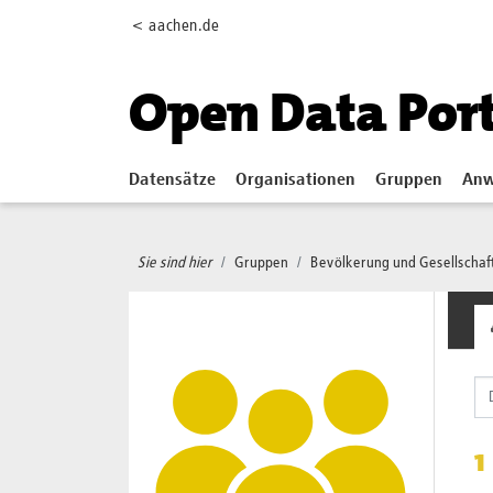
Skip to main content
< aachen.de
Open Data Por
Datensätze
Organisationen
Gruppen
Anw
Sie sind hier
Gruppen
Bevölkerung und Gesellschaf
1