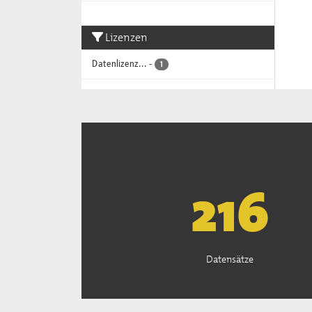
Lizenzen
Datenlizenz...
-
1
221
Datensätze