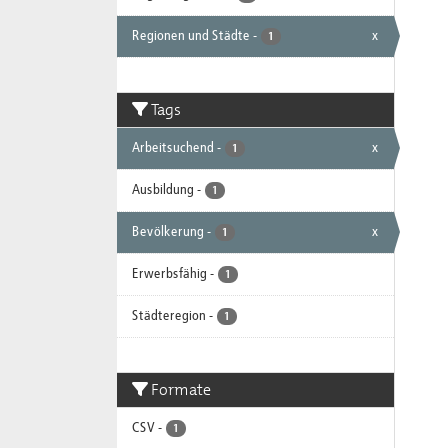
Regionen und Städte
-
x
1
Tags
Arbeitsuchend
-
x
1
Ausbildung
-
1
Bevölkerung
-
x
1
Erwerbsfähig
-
1
Städteregion
-
1
Formate
CSV
-
1