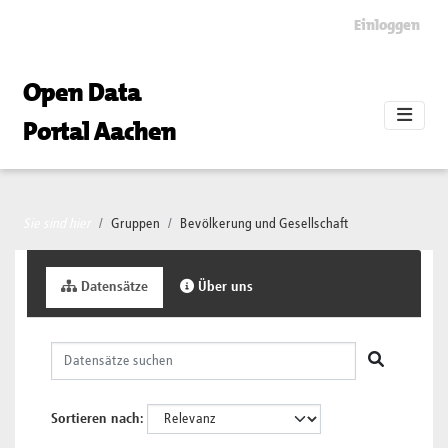
Skip to main content
Einloggen
Open Data
Portal Aachen
Sie sind hier
Gruppen
Bevölkerung und Gesellschaft
Datensätze
Über uns
Sortieren nach