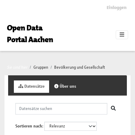
Skip to main content
Einloggen
Open Data
Portal Aachen
Sie sind hier
Gruppen
Bevölkerung und Gesellschaft
Datensätze
Über uns
Sortieren nach