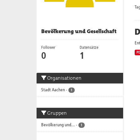
Tag
D
Bevölkerung und Gesellschaft
En
Follower
Datensätze
P
0
1
Organisationen
Stadt Aachen
-
1
Gruppen
Bevölkerung und...
-
1