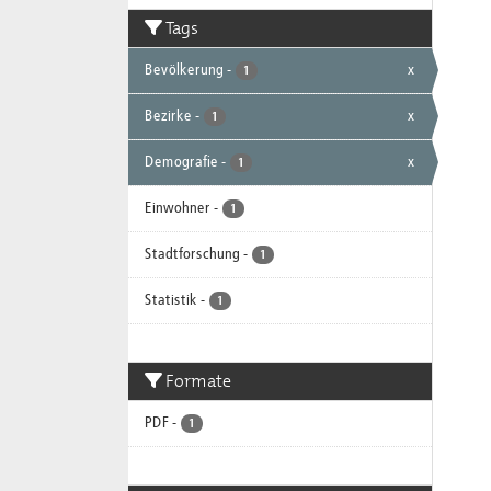
Tags
Bevölkerung
-
x
1
Bezirke
-
x
1
Demografie
-
x
1
Einwohner
-
1
Stadtforschung
-
1
Statistik
-
1
Formate
PDF
-
1