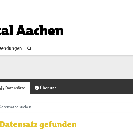
tal Aachen
endungen
t
Datensätze
Über uns
 Datensatz gefunden