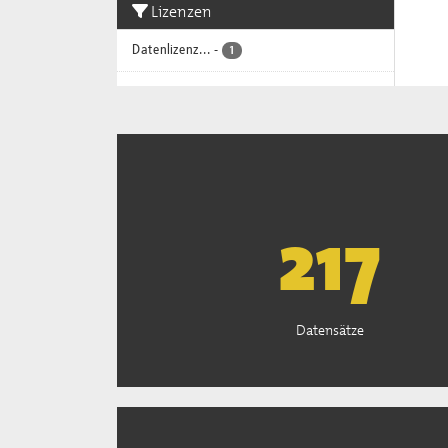
Lizenzen
Datenlizenz...
-
1
221
Datensätze