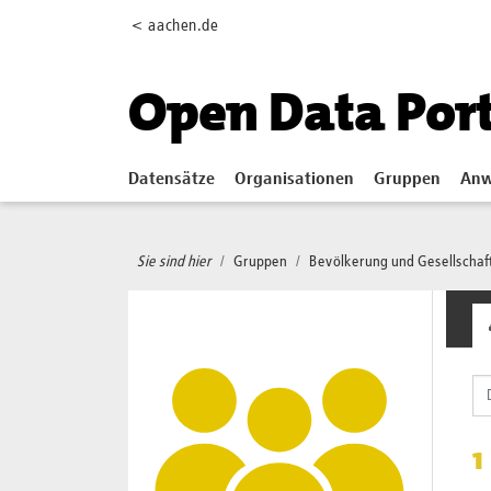
Skip to main content
< aachen.de
Open Data Por
Datensätze
Organisationen
Gruppen
Anw
Sie sind hier
Gruppen
Bevölkerung und Gesellschaf
1