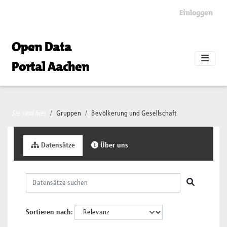
Skip to main content
Einloggen
Open Data
Portal Aachen
Sie sind hier
Gruppen
Bevölkerung und Gesellschaft
Datensätze
Über uns
Sortieren nach