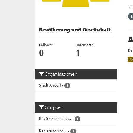
Tag
D
Bevölkerung und Gesellschaft
A
Follower
Datensätze
Der
0
1
C
Organisationen
Stadt Alsdorf
-
1
Gruppen
Bevölkerung und...
-
1
Regierung und...
-
1