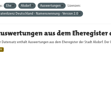
s:
Ehe
Alsdorf
Auswertungen
Lizenzen:
atenlizenz Deutschland - Namensnennung - Version 2.0
uswertungen aus dem Eheregister d
 Datensatz enthält Auswertungen aus dem Eheregister der Stadt Alsdorf. Der Da
SV