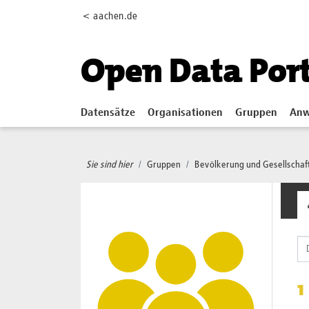
Skip to main content
< aachen.de
Open Data Por
Datensätze
Organisationen
Gruppen
Anw
Sie sind hier
Gruppen
Bevölkerung und Gesellschaf
1