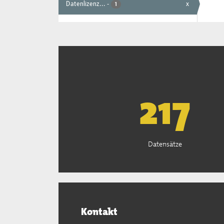
Datenlizenz...
-
x
1
221
Datensätze
Kontakt