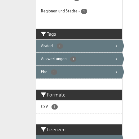
Regionen und Städte
-
1
Tags
Alsdorf
-
x
1
Auswertungen
-
x
1
Ehe
-
x
1
Formate
CSV
-
1
Lizenzen