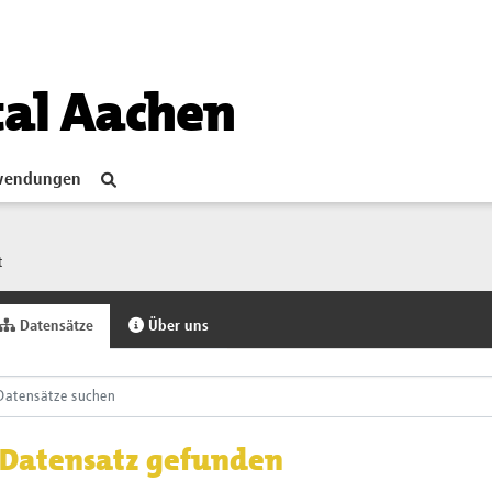
tal Aachen
endungen
t
Datensätze
Über uns
 Datensatz gefunden