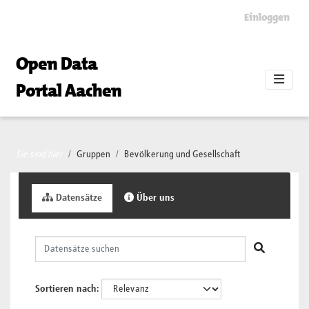
Skip to main content
Einloggen
Open Data
Portal Aachen
Sie sind hier
Gruppen
Bevölkerung und Gesellschaft
Datensätze
Über uns
Sortieren nach