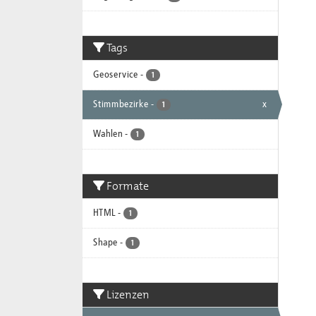
Tags
Geoservice
-
1
Stimmbezirke
-
x
1
Wahlen
-
1
Formate
HTML
-
1
Shape
-
1
Lizenzen