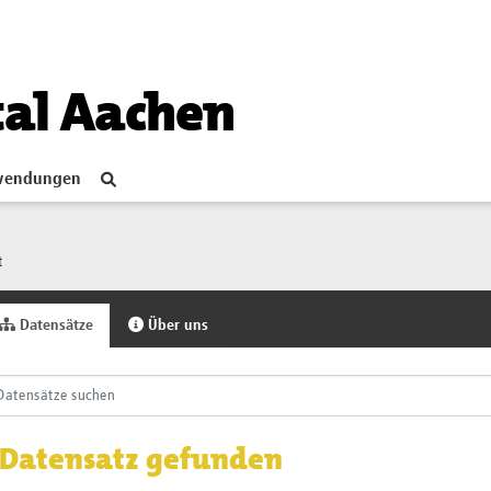
tal Aachen
endungen
t
Datensätze
Über uns
 Datensatz gefunden