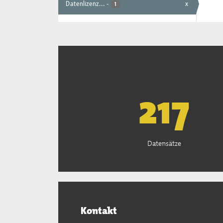
Datenlizenz...
-
x
1
221
Datensätze
Kontakt