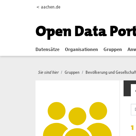
Skip to main content
< aachen.de
Open Data Por
Datensätze
Organisationen
Gruppen
Anw
Sie sind hier
Gruppen
Bevölkerung und Gesellschaf
1