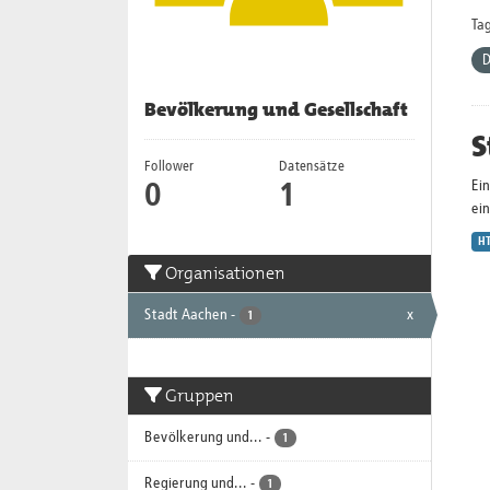
Tag
D
Bevölkerung und Gesellschaft
S
Follower
Datensätze
Ei
0
1
ein
H
Organisationen
Stadt Aachen
-
x
1
Gruppen
Bevölkerung und...
-
1
Regierung und...
-
1