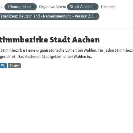
s:
Stimmbezirke
Organisationen:
Stadt Aachen
Lizenzen:
atenlizenz Deutschland - Namensnennung - Version 2.0
timmbezirke Stadt Aachen
n Stimmbezirk ist eine organisatorische Einheit bei Wahlen. Für jeden Stimmbe
gerichtet. Das Aachener Stadtgebiet ist bei Wahlen in...
TML
Shape