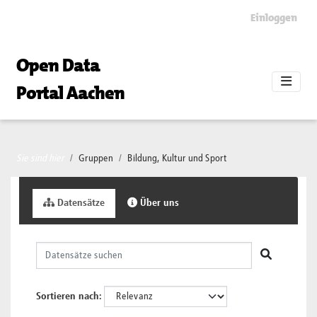
Skip to main content
Einloggen
Open Data
Portal Aachen
Sie sind hier
Gruppen
Bildung, Kultur und Sport
Datensätze
Über uns
Sortieren nach