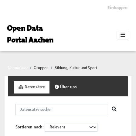
Skip to main content
Einloggen
Open Data
Portal Aachen
Sie sind hier
Gruppen
Bildung, Kultur und Sport
Datensätze
Über uns
Sortieren nach