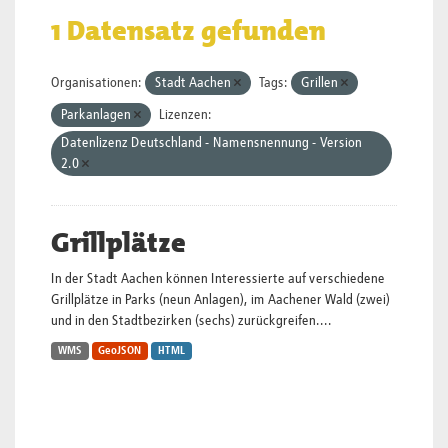
1 Datensatz gefunden
Organisationen:
Stadt Aachen
Tags:
Grillen
Parkanlagen
Lizenzen:
Datenlizenz Deutschland - Namensnennung - Version
2.0
Grillplätze
In der Stadt Aachen können Interessierte auf verschiedene
Grillplätze in Parks (neun Anlagen), im Aachener Wald (zwei)
und in den Stadtbezirken (sechs) zurückgreifen....
WMS
GeoJSON
HTML