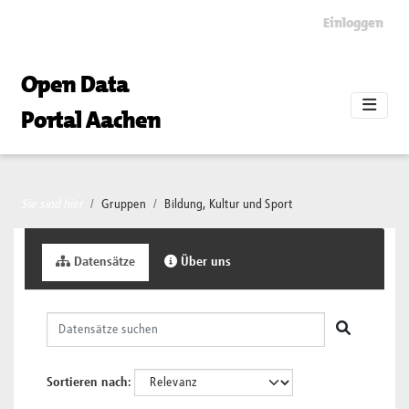
Skip to main content
Einloggen
Open Data
Portal Aachen
Sie sind hier
Gruppen
Bildung, Kultur und Sport
Datensätze
Über uns
Sortieren nach