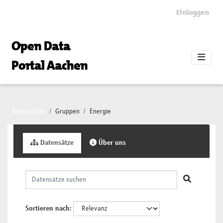
Skip to main content
Einloggen
Open Data
Portal Aachen
Sie sind hier
Gruppen
Energie
Datensätze
Über uns
Sortieren nach