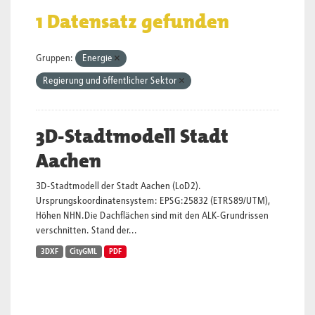
1 Datensatz gefunden
Gruppen:
Energie
Regierung und öffentlicher Sektor
3D-Stadtmodell Stadt
Aachen
3D-Stadtmodell der Stadt Aachen (LoD2).
Ursprungskoordinatensystem: EPSG:25832 (ETRS89/UTM),
Höhen NHN.Die Dachflächen sind mit den ALK-Grundrissen
verschnitten. Stand der...
3DXF
CityGML
PDF