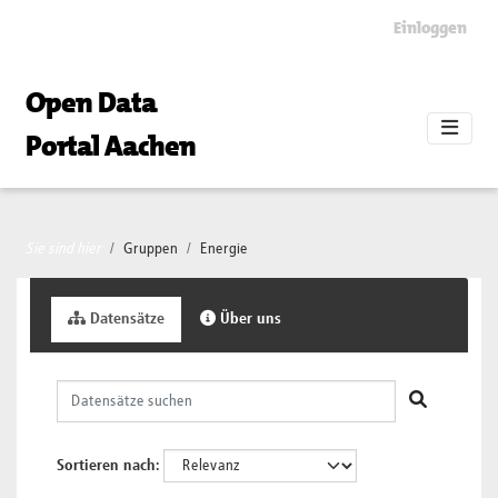
Skip to main content
Einloggen
Open Data
Portal Aachen
Sie sind hier
Gruppen
Energie
Datensätze
Über uns
Sortieren nach