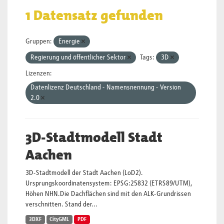
1 Datensatz gefunden
Gruppen:
Energie
Regierung und öffentlicher Sektor
Tags:
3D
Lizenzen:
Datenlizenz Deutschland - Namensnennung - Version
2.0
3D-Stadtmodell Stadt
Aachen
3D-Stadtmodell der Stadt Aachen (LoD2).
Ursprungskoordinatensystem: EPSG:25832 (ETRS89/UTM),
Höhen NHN.Die Dachflächen sind mit den ALK-Grundrissen
verschnitten. Stand der...
3DXF
CityGML
PDF