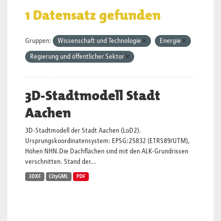
1 Datensatz gefunden
Gruppen:
Wissenschaft und Technologie
Energie
Regierung und öffentlicher Sektor
3D-Stadtmodell Stadt
Aachen
3D-Stadtmodell der Stadt Aachen (LoD2).
Ursprungskoordinatensystem: EPSG:25832 (ETRS89/UTM),
Höhen NHN.Die Dachflächen sind mit den ALK-Grundrissen
verschnitten. Stand der...
3DXF
CityGML
PDF