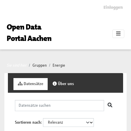
Skip to main content
Einloggen
Open Data
Portal Aachen
Sie sind hier
Gruppen
Energie
Datensätze
Über uns
Sortieren nach