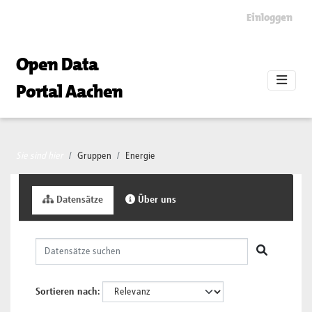
Skip to main content
Einloggen
Open Data
Portal Aachen
Sie sind hier
Gruppen
Energie
Datensätze
Über uns
Sortieren nach