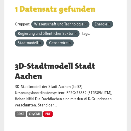
1 Datensatz gefunden
Gruppen:
Wissenschaft und Technologie
Energie
Regierung und öffentlicher Sektor
Tags:
Stadtmodell
Geoservice
3D-Stadtmodell Stadt
Aachen
3D-Stadtmodell der Stadt Aachen (LoD2).
Ursprungskoordinatensystem: EPSG:25832 (ETRS89/UTM),
Höhen NHN.Die Dachflächen sind mit den ALK-Grundrissen
verschnitten. Stand der...
3DXF
CityGML
PDF