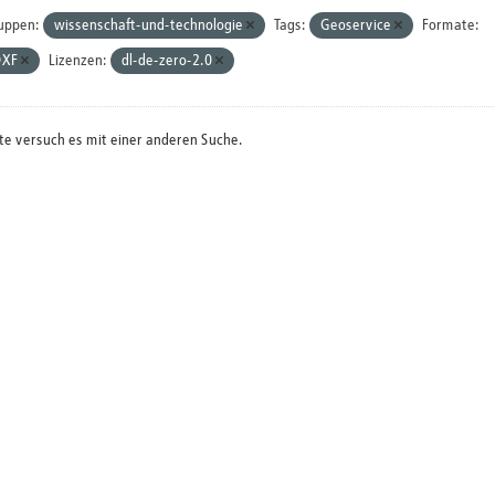
uppen:
wissenschaft-und-technologie
Tags:
Geoservice
Formate:
DXF
Lizenzen:
dl-de-zero-2.0
te versuch es mit einer anderen Suche.