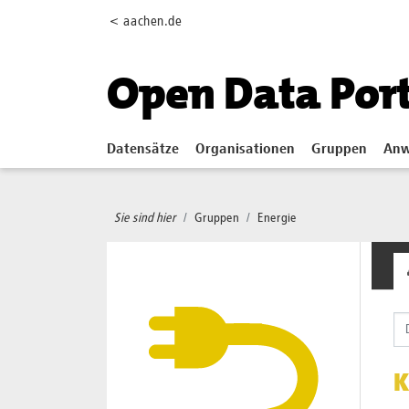
Skip to main content
< aachen.de
Open Data Por
Datensätze
Organisationen
Gruppen
Anw
Sie sind hier
Gruppen
Energie
K