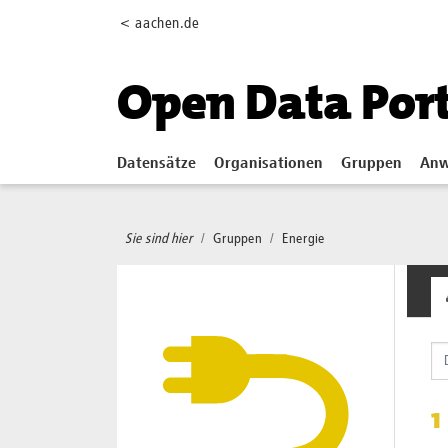
Skip to main content
< aachen.de
Open Data Por
Datensätze
Organisationen
Gruppen
Anw
Sie sind hier
Gruppen
Energie
1