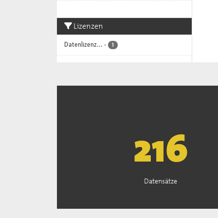
Lizenzen
Datenlizenz...
-
1
221
Datensätze