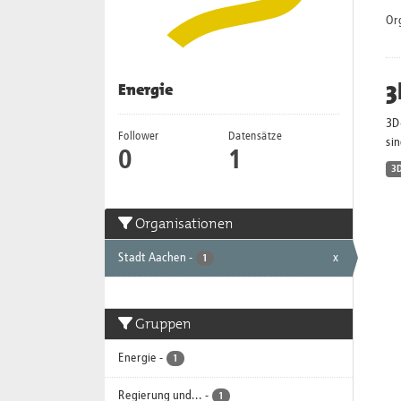
Or
3
Energie
3D
Follower
Datensätze
sin
0
1
3
Organisationen
Stadt Aachen
-
x
1
Gruppen
Energie
-
1
Regierung und...
-
1