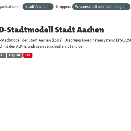
ganisationen:
Stadt Aachen
Gruppen:
Wissenschaft und Technologie
D-Stadtmodell Stadt Aachen
-Stadtmodell der Stadt Aachen (LoD2). Ursprungskoordinatensystem: EPSG:2
d mit den ALK-Grundrissen verschnitten. Stand der...
DXF
CityGML
PDF