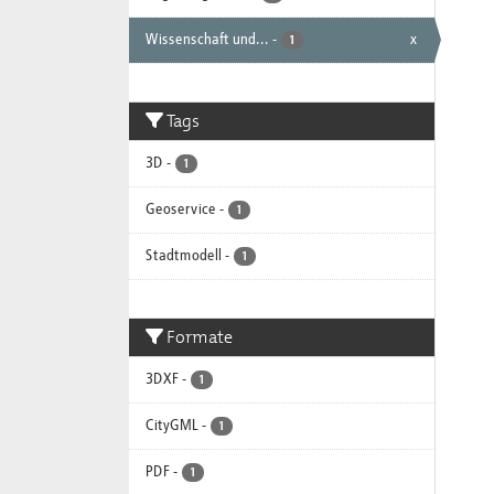
Wissenschaft und...
-
x
1
Tags
3D
-
1
Geoservice
-
1
Stadtmodell
-
1
Formate
3DXF
-
1
CityGML
-
1
PDF
-
1