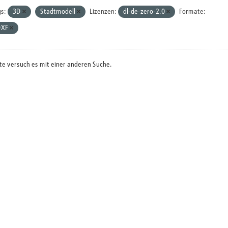
s:
3D
Stadtmodell
Lizenzen:
dl-de-zero-2.0
Formate:
DXF
te versuch es mit einer anderen Suche.