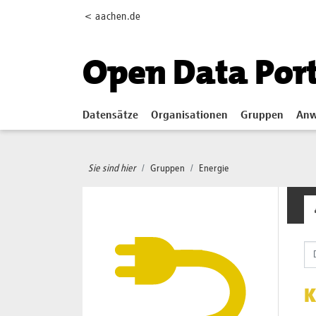
Skip to main content
< aachen.de
Open Data Por
Datensätze
Organisationen
Gruppen
Anw
Sie sind hier
Gruppen
Energie
K