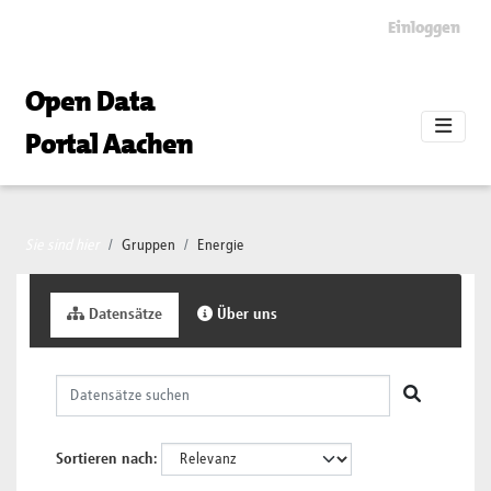
Skip to main content
Einloggen
Open Data
Portal Aachen
Sie sind hier
Gruppen
Energie
Datensätze
Über uns
Sortieren nach