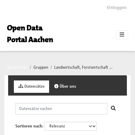
Skip to main content
Einloggen
Open Data
Portal Aachen
Sie sind hier
Gruppen
Landwirtschaft, Forstwirtschaft ...
Datensätze
Über uns
Sortieren nach