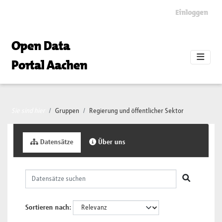
Skip to main content
Einloggen
Open Data
Portal Aachen
Sie sind hier
Gruppen
Regierung und öffentlicher Sektor
Datensätze
Über uns
Sortieren nach