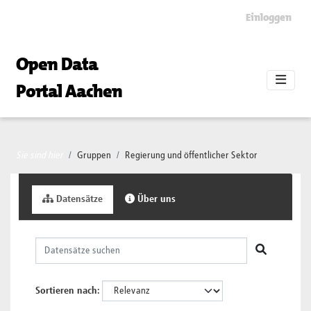
Skip to main content
Einloggen
Open Data
Portal Aachen
Sie sind hier
Gruppen
Regierung und öffentlicher Sektor
Datensätze
Über uns
Sortieren nach