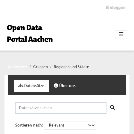
Skip to main content
Einloggen
Open Data
Portal Aachen
Sie sind hier
Gruppen
Regionen und Städte
Datensätze
Über uns
Sortieren nach