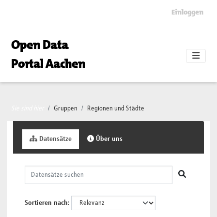
Skip to main content
Einloggen
Open Data
Portal Aachen
Sie sind hier
Gruppen
Regionen und Städte
Datensätze
Über uns
Sortieren nach