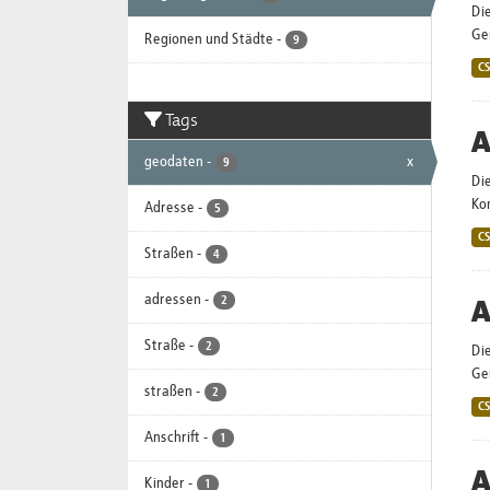
Di
Ge
Regionen und Städte
-
9
C
Tags
A
geodaten
-
x
9
Di
Ko
Adresse
-
5
C
Straßen
-
4
adressen
-
A
2
Straße
-
2
Die
Ge
straßen
-
2
C
Anschrift
-
1
A
Kinder
-
1