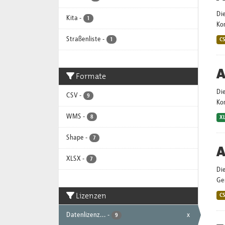
Di
Kita
-
1
Ko
Straßenliste
-
1
C
A
Formate
Die
CSV
-
9
Ko
WMS
-
8
X
Shape
-
7
A
XLSX
-
7
Die
Ge
Lizenzen
C
Datenlizenz...
-
x
9