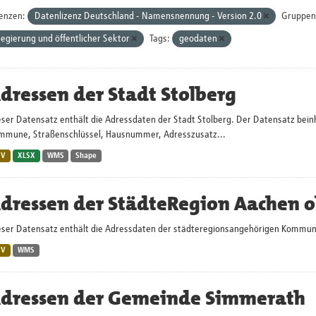
zenzen:
Datenlizenz Deutschland - Namensnennung - Version 2.0
Gruppen
egierung und öffentlicher Sektor
Tags:
geodaten
dressen der Stadt Stolberg
ser Datensatz enthält die Adressdaten der Stadt Stolberg. Der Datensatz beinh
mmune, Straßenschlüssel, Hausnummer, Adresszusatz...
SV
XLSX
WMS
Shape
dressen der StädteRegion Aachen o
eser Datensatz enthält die Adressdaten der städteregionsangehörigen Kommun
SV
WMS
dressen der Gemeinde Simmerath