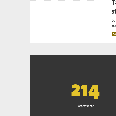
T
s
De
st
C
221
Datensätze