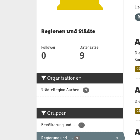
Li
R
Regionen und Städte
A
Follower
Datensätze
Die
0
9
Ko
C
Organisationen
A
StädteRegion Aachen
-
9
Di
C
Gruppen
Bevölkerung und...
-
9
A
Regierung und...
-
x
9