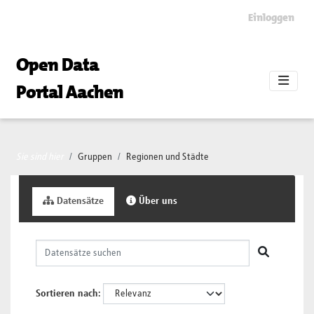
Skip to main content
Einloggen
Open Data
Portal Aachen
Sie sind hier
Gruppen
Regionen und Städte
Datensätze
Über uns
Sortieren nach