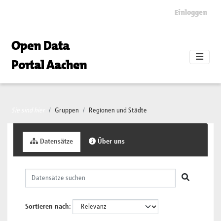
Skip to main content
Einloggen
Open Data
Portal Aachen
Sie sind hier
Gruppen
Regionen und Städte
Datensätze
Über uns
Sortieren nach