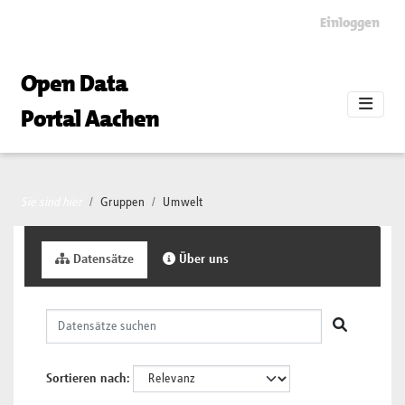
Skip to main content
Einloggen
Open Data
Portal Aachen
Sie sind hier
Gruppen
Umwelt
Datensätze
Über uns
Sortieren nach