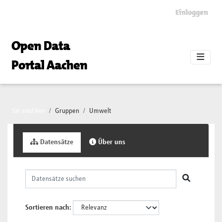
Skip to main content
Einloggen
Open Data
Portal Aachen
Sie sind hier
Gruppen
Umwelt
Datensätze
Über uns
Sortieren nach