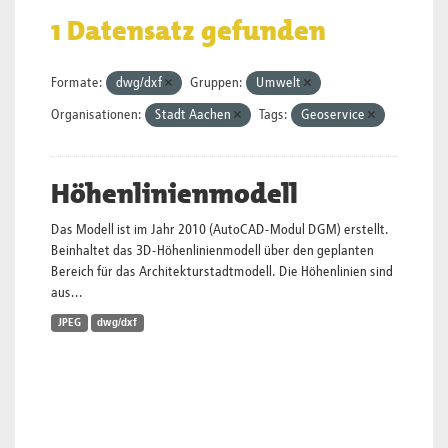
1 Datensatz gefunden
Formate:
dwg/dxf
Gruppen:
Umwelt
Organisationen:
Stadt Aachen
Tags:
Geoservice
Höhenlinienmodell
Das Modell ist im Jahr 2010 (AutoCAD-Modul DGM) erstellt.
Beinhaltet das 3D-Höhenlinienmodell über den geplanten
Bereich für das Architekturstadtmodell. Die Höhenlinien sind
aus...
JPEG
dwg/dxf