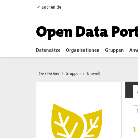
Skip to main content
< aachen.de
Open Data Por
Datensätze
Organisationen
Gruppen
Anw
Sie sind hier
Gruppen
Umwelt
1