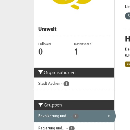
Li
Umwelt
H
Follower
Datensätze
De
0
1
(E
C
Organisationen
Stadt Aachen
-
1
Gruppen
Bevölkerung und...
-
x
1
Regierung und...
-
1