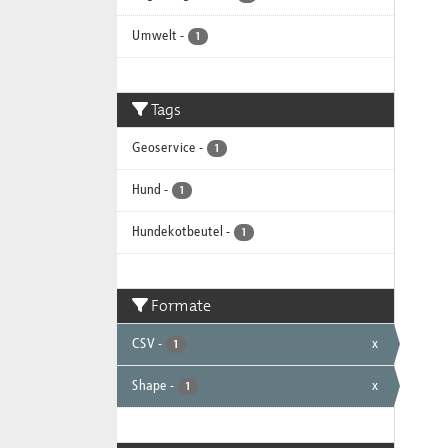
Umwelt
-
1
Tags
Geoservice
-
1
Hund
-
1
Hundekotbeutel
-
1
Formate
CSV
-
x
1
Shape
-
x
1