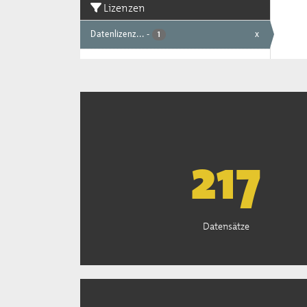
Lizenzen
Datenlizenz...
-
x
1
221
Datensätze