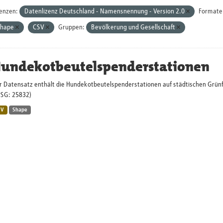
zenzen:
Datenlizenz Deutschland - Namensnennung - Version 2.0
Formate
Shape
CSV
Gruppen:
Bevölkerung und Gesellschaft
undekotbeutelspenderstationen
r Datensatz enthält die Hundekotbeutelspenderstationen auf städtischen Grü
PSG: 25832)
SV
Shape