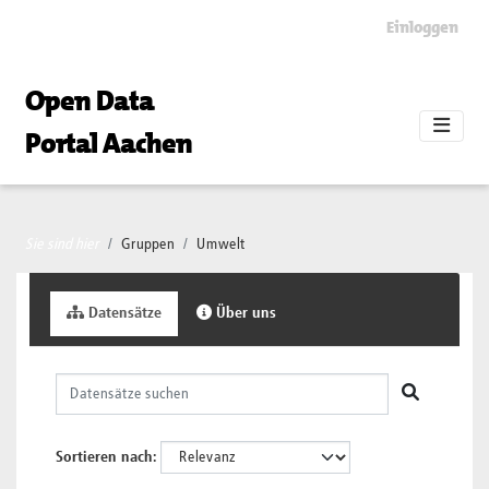
Skip to main content
Einloggen
Open Data
Portal Aachen
Sie sind hier
Gruppen
Umwelt
Datensätze
Über uns
Sortieren nach