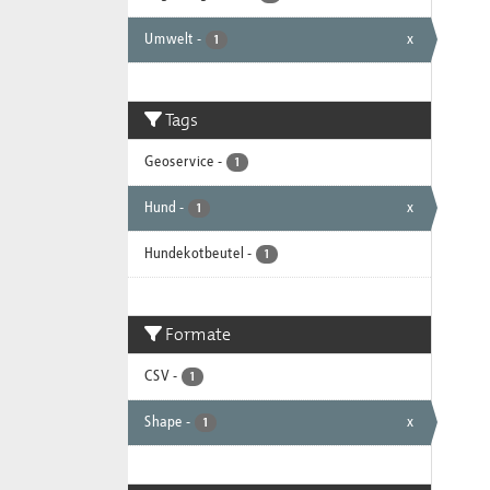
Umwelt
-
x
1
Tags
Geoservice
-
1
Hund
-
x
1
Hundekotbeutel
-
1
Formate
CSV
-
1
Shape
-
x
1