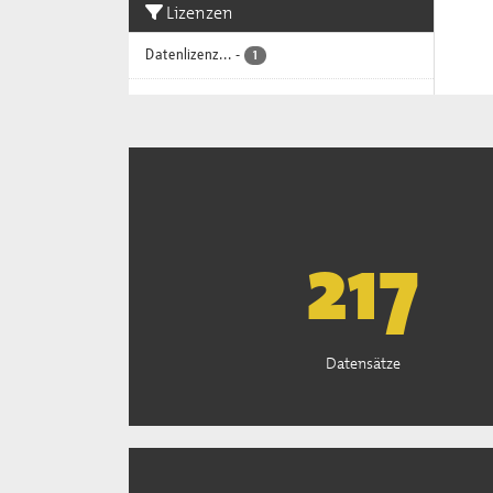
Lizenzen
Datenlizenz...
-
1
220
Datensätze