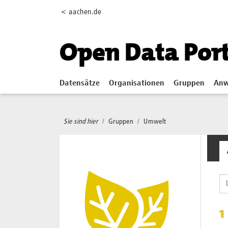
Skip to main content
< aachen.de
Open Data Por
Datensätze
Organisationen
Gruppen
Anw
Sie sind hier
Gruppen
Umwelt
1