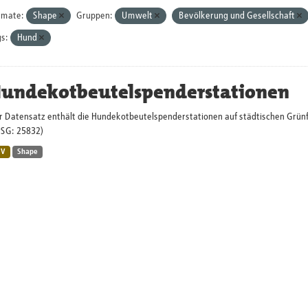
rmate:
Shape
Gruppen:
Umwelt
Bevölkerung und Gesellschaft
s:
Hund
undekotbeutelspenderstationen
r Datensatz enthält die Hundekotbeutelspenderstationen auf städtischen Grü
PSG: 25832)
SV
Shape