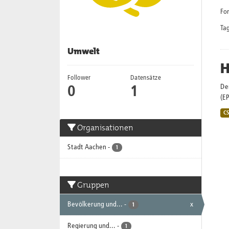
Fo
Tag
Umwelt
H
Follower
Datensätze
De
0
1
(E
C
Organisationen
Stadt Aachen
-
1
Gruppen
Bevölkerung und...
-
x
1
Regierung und...
-
1