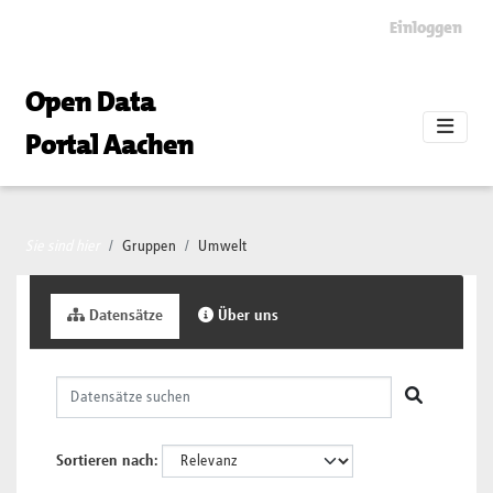
Skip to main content
Einloggen
Open Data
Portal Aachen
Sie sind hier
Gruppen
Umwelt
Datensätze
Über uns
Sortieren nach