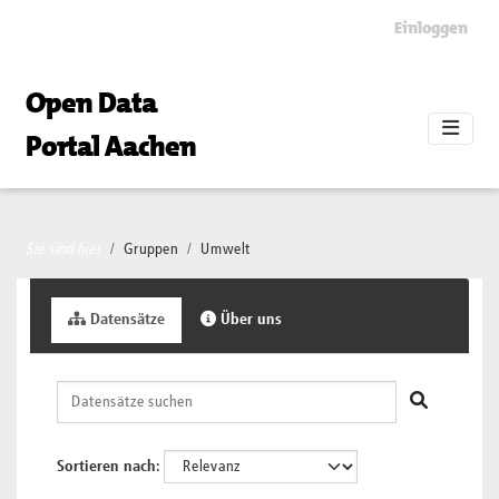
Skip to main content
Einloggen
Open Data
Portal Aachen
Sie sind hier
Gruppen
Umwelt
Datensätze
Über uns
Sortieren nach