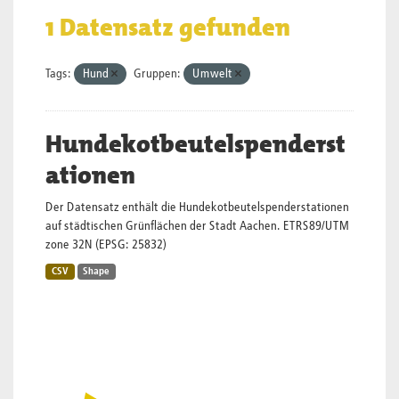
1 Datensatz gefunden
Tags:
Hund
Gruppen:
Umwelt
Hundekotbeutelspenderst
ationen
Der Datensatz enthält die Hundekotbeutelspenderstationen
auf städtischen Grünflächen der Stadt Aachen. ETRS89/UTM
zone 32N (EPSG: 25832)
CSV
Shape