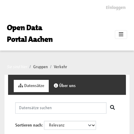
Skip to main content
Einloggen
Open Data
Portal Aachen
Sie sind hier
Gruppen
Verkehr
Datensätze
Über uns
Sortieren nach