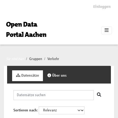
Skip to main content
Einloggen
Open Data
Portal Aachen
Sie sind hier
Gruppen
Verkehr
Datensätze
Über uns
Sortieren nach